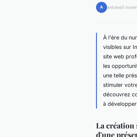
A
antoine
5 nove
À l'ère du num
visibles sur I
site web prof
les opportuni
une telle pré
stimuler votr
découvrez co
à développer
La création 
d'une prése