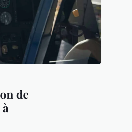
ion de
 à