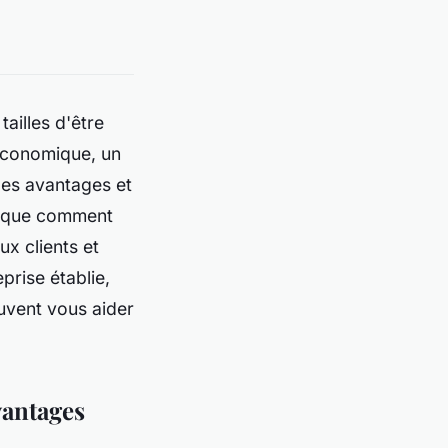
tailles d'être
é économique, un
 les avantages et
plique comment
ux clients et
prise établie,
uvent vous aider
vantages