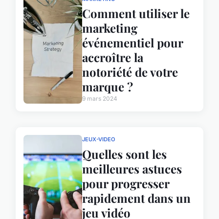
Comment utiliser le
marketing
événementiel pour
accroître la
notoriété de votre
marque ?
9 mars 2024
JEUX-VIDEO
Quelles sont les
meilleures astuces
pour progresser
rapidement dans un
jeu vidéo