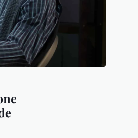
one
de