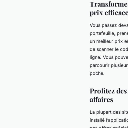
Transformez
prix efficac
Vous passez devant
portefeuille, pren
un meilleur prix 
de scanner le cod
ligne. Vous pouv
parcourir plusieu
poche.
Profitez des
affaires
La plupart des si
installé l’applica
des offres spécia