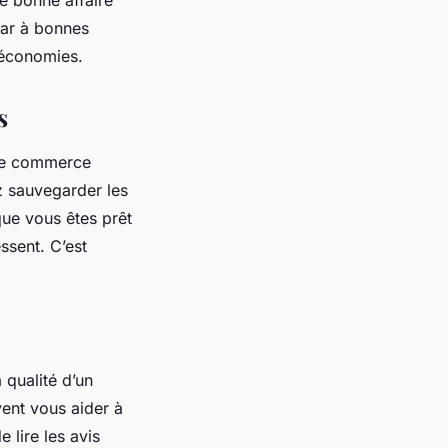
dar à bonnes
s économies.
s
 de commerce
z sauvegarder les
que vous êtes prêt
essent. C’est
 qualité d’un
vent vous aider à
 lire les avis