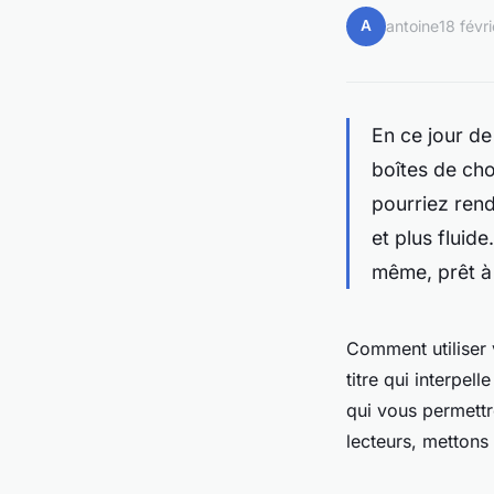
A
antoine
18 févr
En ce jour de
boîtes de ch
pourriez rend
et plus flui
même, prêt à 
Comment utiliser 
titre qui interpel
qui vous permettr
lecteurs, mettons