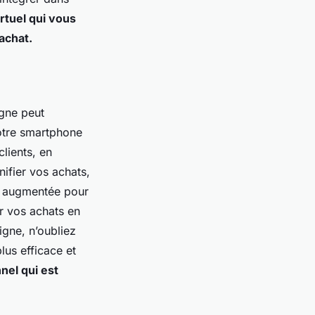
rtuel qui vous
achat.
igne peut
otre smartphone
lients, en
nifier vos achats,
té augmentée pour
ur vos achats en
igne, n’oubliez
lus efficace et
el qui est