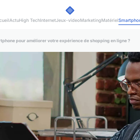
cueil
Actu
High Tech
Internet
Jeux-video
Marketing
Matériel
Smartpho
tphone pour améliorer votre expérience de shopping en ligne ?