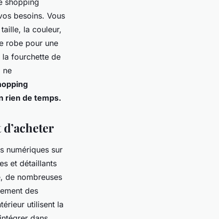
 de shopping
 vos besoins. Vous
taille, la couleur,
e robe pour une
 la fourchette de
i ne
shopping
n rien de temps.
t d’acheter
ns numériques sur
 et détaillants
le, de nombreuses
llement des
rieur utilisent la
intégrer dans