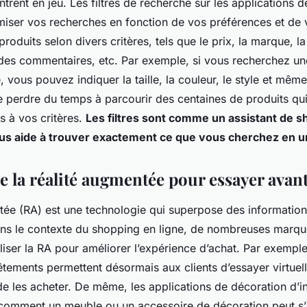
 entrent en jeu. Les filtres de recherche sur les applications
miser vos recherches en fonction de vos préférences et de
produits selon divers critères, tels que le prix, la marque, la 
des commentaires, etc. Par exemple, si vous recherchez un
 vous pouvez indiquer la taille, la couleur, le style et même
de perdre du temps à parcourir des centaines de produits qu
 à vos critères.
Les filtres sont comme un assistant de 
us aide à trouver exactement ce que vous cherchez en u
e la réalité augmentée pour essayer avan
tée (RA) est une technologie qui superpose des informatio
ns le contexte du shopping en ligne, de nombreuses marques
iser la RA pour améliorer l’expérience d’achat. Par exemp
êtements permettent désormais aux clients d’essayer virtue
 les acheter. De même, les applications de décoration d’inté
comment un meuble ou un accessoire de décoration peut s’