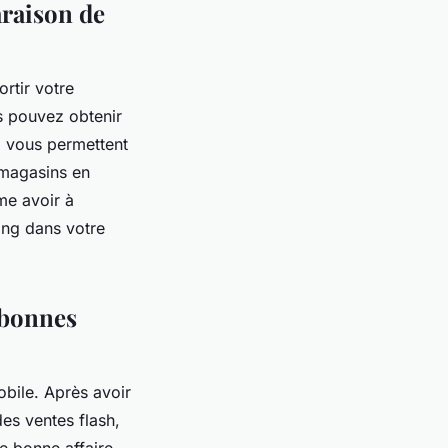
raison de
ortir votre
us pouvez obtenir
ui vous permettent
 magasins en
me avoir à
ing dans votre
e bonnes
obile. Après avoir
des ventes flash,
e bonne affaire