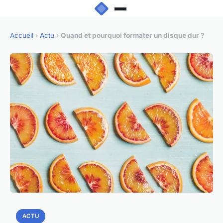
Accueil
›
Actu
›
Quand et pourquoi formater un disque dur ?
ACTU