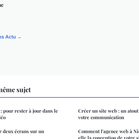
ne
les Actu →
même sujet
 pour rester à jour dans le
Créer un site web : un atou
déo
votre communication
 deux écrans sur un
Comment l'agence web à Nic
elle la conception de votre s