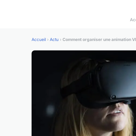
Ac
Accueil
›
Actu
›
Comment organiser une animation VR