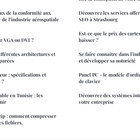
eux de la conformité aux
Découvrez les services offe
 de l'industrie aérospatiale
SEO à Strasbourg
Est-ce que le prix des carte
ur VGA ou DVI ?
baisser ?
ifférentes architectures et
Se faire connaître dans l'ind
parées
et développer sa notoriété
ur : spécifications et
Panel PC - le modèle d'ord
 ?
de clavier
ble en Tunisie : les
Découvrez des systèmes int
enir
votre entreprise
r zip : comment compresser
s fichiers.