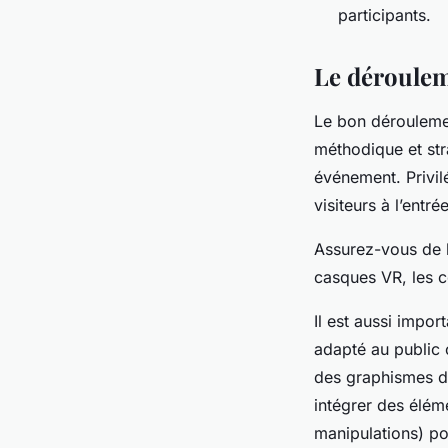
participants.
Le déroulem
Le bon déroulemen
méthodique et str
événement. Privil
visiteurs à l’entré
Assurez-vous de b
casques VR, les c
Il est aussi impor
adapté au public c
des graphismes de
intégrer des éléme
manipulations) p