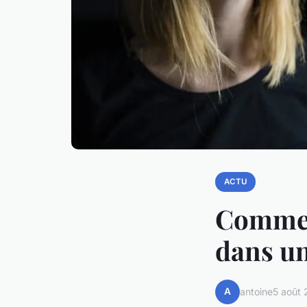
ACTU
Commen
dans un
A
antoine
5 août