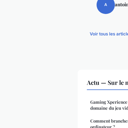
antoi
A
Voir tous les artic
Actu — Sur le 
Gaming Xperience :
domaine du jeu vi
Comment brancher
ordinateur ?