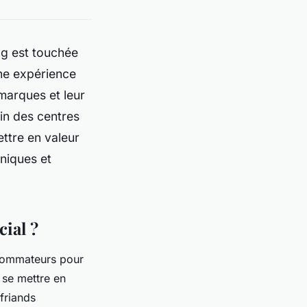
ng est touchée
une expérience
 marques et leur
in des centres
ttre en valeur
uniques et
ial ?
onsommateurs pour
 se mettre en
friands