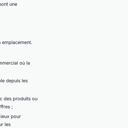
ont une
on emplacement.
mmercial où la
ble depuis les
ec des produits ou
fres ;
cieux pour
r les