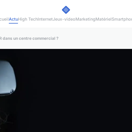
cueil
Actu
High Tech
Internet
Jeux-video
Marketing
Matériel
Smartpho
 dans un centre commercial ?