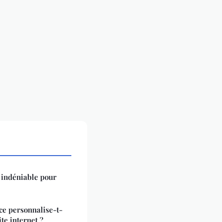
t indéniable pour
e personnalise-t-
ite internet ?