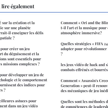
 lire également
 sur la création et la
Comment « Ori and the Blind
nie sur une planète
t-il l'art et la musique pour
rait-il enseigner les défis
atmosphère immersive?
spatiale ?
Quelles stratégies « FIFA 24
pour créer un jeu
adopter pour révolutionner l
art du déguisement et la
?
ions sont essentiels pour
es missions complexes ?
les jeux vidéo de hack and 
combats effrénés et bourrés
pour développer un jeu de
ychologie et le comportement
Comment « Assassin's Cree
urnissent des indices pour
Generation » peut-il renouve
s ?
des mécaniques de jeu inédi
eilleures astuces pour
Quelles sont les méthodes 
ment dans un jeu vidéo
de compétences de leadersh