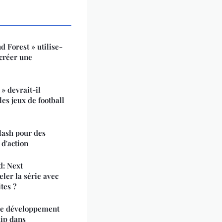
 Forest » utilise-
 créer une
 » devrait-il
es jeux de football
slash pour des
 d'action
d: Next
ler la série avec
tes ?
de développement
ip dans