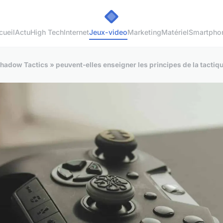
cueil
Actu
High Tech
Internet
Jeux-video
Marketing
Matériel
Smartpho
adow Tactics » peuvent-elles enseigner les principes de la tactique 