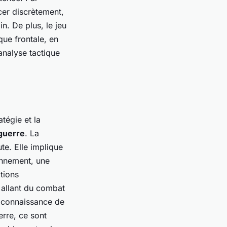
cer discrètement,
n. De plus, le jeu
aque frontale, en
analyse tactique
tégie et la
guerre
. La
te. Elle implique
onnement, une
ations
 allant du combat
la connaissance de
erre, ce sont