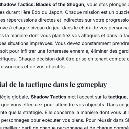
Shadow Tactics: Blades of the Shogun
, vous êtes plongés
ses durant l’ère Edo du Japon. Chaque mission est un puzz
es répercussions directes et indirectes sur votre progressi
uve à chaque niveau du jeu, dans le choix de vos personna
 la manière dont vous planifiez vos attaques et dans la f
 des situations imprévues. Vous devez constamment prendre
 soit pour infiltrer une forteresse ennemie, éliminer des ga
cifiques. Chaque décision doit être prise en tenant compte 
ressources et de vos objectifs.
ial de la tactique dans le gameplay
atégie globale,
Shadow Tactics
met l’accent sur la
tactique
,
 que vous effectuez pour atteindre vos objectifs. Dans ce jeu
nte que la stratégie. Elle concerne la manière dont vous uti
 personnages pour exécuter vos plans. Pour réussir dans S
le meilleur parti de chaque personnage et de chaque compé