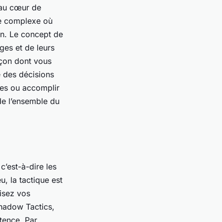
 au cœur de
le complexe où
on. Le concept de
ges et de leurs
açon dont vous
 des décisions
rdes ou accomplir
de l’ensemble du
 c’est-à-dire les
, la tactique est
lisez vos
hadow Tactics,
tence. Par