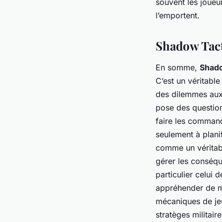
souvent les joueu
l’emportent.
Shadow Tact
En somme,
Shado
C’est un véritable
des dilemmes auxq
pose des questions
faire les command
seulement à plani
comme un véritable
gérer les conséqu
particulier celui
appréhender de ma
mécaniques de jeu,
stratèges militai