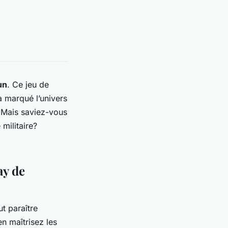
un
. Ce jeu de
a marqué l’univers
 Mais saviez-vous
militaire?
ay de
t paraître
n maîtrisez les