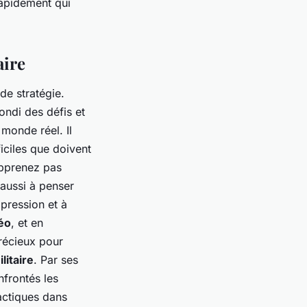
rapidement qui
aire
de stratégie.
fondi des défis et
 monde réel. Il
ficiles que doivent
apprenez pas
 aussi à penser
 pression et à
éo
, et en
précieux pour
litaire
. Par ses
nfrontés les
tactiques dans