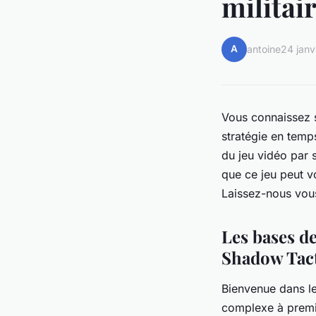
militai
A
antoine
24 janv
Vous connaissez 
stratégie en temp
du jeu vidéo par 
que ce jeu peut vo
Laissez-nous vou
Les bases de
Shadow Tact
Bienvenue dans le
complexe à premiè