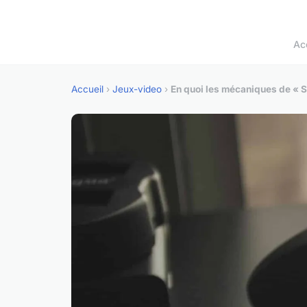
Ac
Accueil
›
Jeux-video
›
En quoi les mécaniques de « Sh