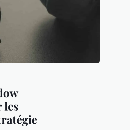
adow
 les
tratégie