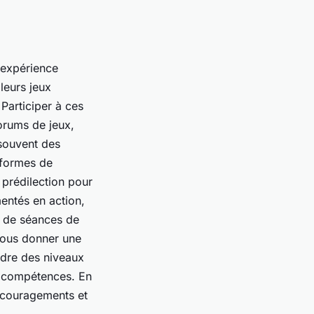
 expérience
leurs jeux
Participer à ces
orums de jeux,
 souvent des
eformes de
prédilection pour
entés en action,
s de séances de
vous donner une
ndre des niveaux
s compétences. En
encouragements et