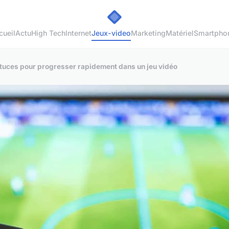
cueil
Actu
High Tech
Internet
Jeux-video
Marketing
Matériel
Smartpho
stuces pour progresser rapidement dans un jeu vidéo