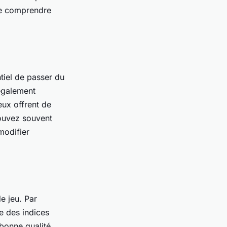
 de comprendre
tiel de passer du
également
eux offrent de
ouvez souvent
modifier
e jeu. Par
e des indices
bonne qualité