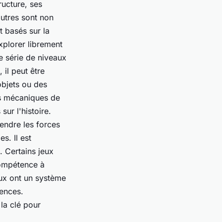
ructure, ses
autres sont non
t basés sur la
xplorer librement
e série de niveaux
 il peut être
objets ou des
es mécaniques de
ur l'histoire.
rendre les forces
s. Il est
 Certains jeux
compétence à
eux ont un système
ences.
la clé pour