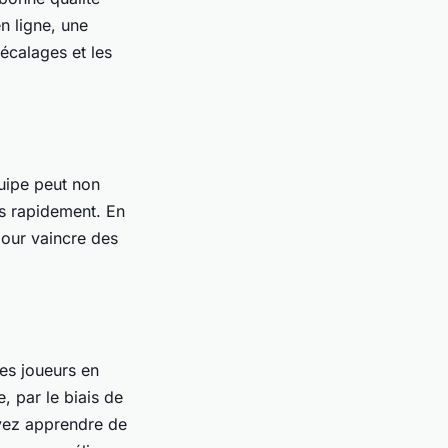
n ligne, une
décalages et les
uipe peut non
us rapidement. En
pour vaincre des
res joueurs en
, par le biais de
uvez apprendre de