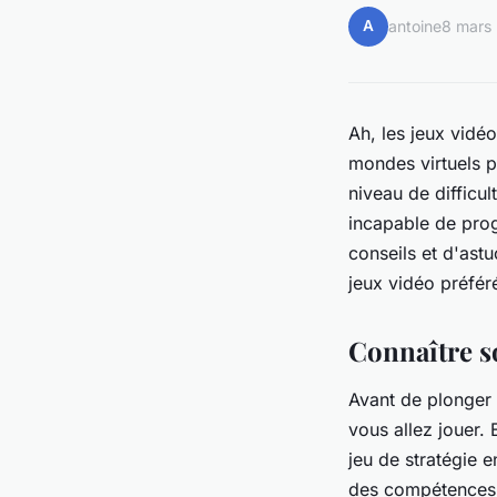
A
antoine
8 mars
Ah, les jeux vidé
mondes virtuels pe
niveau de difficul
incapable de prog
conseils et d'ast
jeux vidéo préfér
Connaître s
Avant de plonger 
vous allez jouer. 
jeu de stratégie 
des compétences s